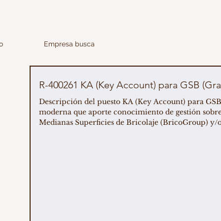
o
Empresa busca
R-400261 KA (Key Account) para GSB (Gran
Descripción del puesto KA (Key Account) para GSB (Gran Distribución de Bricolaje) Buscamos un profesional con experiencia en la distribución
moderna que aporte conocimiento de gestión sobre
Medianas Superficies de Bricolaje (BricoGroup) y/o
almacenes de construcción. Gestionará las cuentas